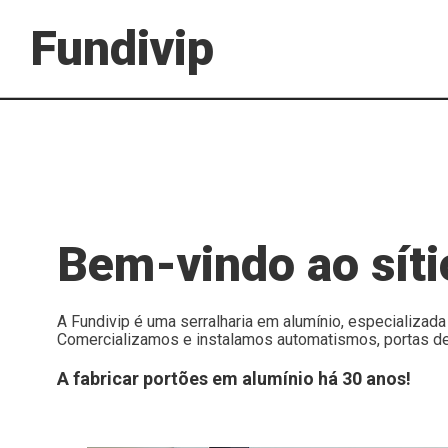
F
u
n
d
i
v
i
p
Bem-vindo ao síti
A Fundivip é uma serralharia em alumínio, especializa
Comercializamos e instalamos automatismos, portas d
A fabricar portões em alumínio há 30 anos!