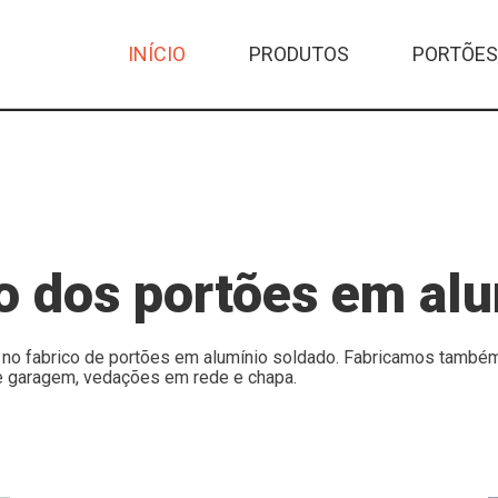
INÍCIO
PRODUTOS
PORTÕES
Modernos
Sublime
Rústicos
o dos portões em alu
da no fabrico de portões em alumínio soldado. Fabricamos tamb
e garagem, vedações em rede e chapa.
AUTOMATISMOS